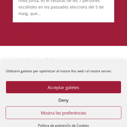
nova junta, és el resultat de les 7 persones
escollides en les passades eleccions del 5 de
maig, que...
« Older Entries
Next Entries »
Fundació La Passió d’Esparreguera, 2026
Utilitzem galetes per optimitzar el nostre lloc web i el nostre servei.
Acceptar galetes
Deny
Mostra les preferències
Política de galetes
Ús de Cookies