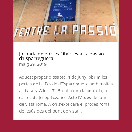
Jornada de Portes Obertes a La Passió
d’Esparreguera
maig 29, 2019
Aquest proper dissabte, 1 de juny, obrim les
portes de La Passió d’Esparreguera amb moltes
activitats. A les 17.15h hi haurà la xerrada, a
càrrec de Josep Lozano, “Acte IV, des del punt
de vista romà. A on s’explicarà el procés romà
de Jesús des del punt de vista...