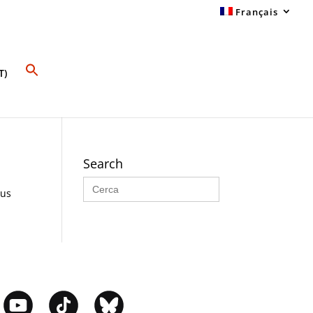
Français
T)
Search
Search
for:
sus