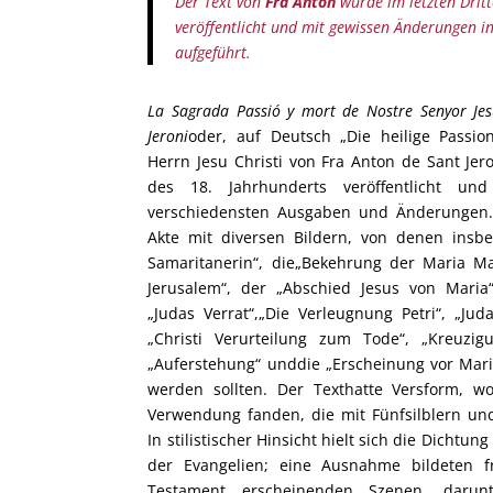
Der Text von
Fra Anton
wurde im letzten Dritt
veröffentlicht und mit gewissen Änderungen i
aufgeführt.
La Sagrada Passió y mort de Nostre Senyor Jes
Jeroni
oder, auf Deutsch „Die heilige Passi
Herrn Jesu Christi von Fra Anton de Sant Jero
des 18. Jahrhunderts veröffentlicht un
verschiedensten Ausgaben und Änderungen.
Akte mit diversen Bildern, von denen insb
Samaritanerin“, die„Bekehrung der Maria M
Jerusalem“, der „Abschied Jesus von Maria
„Judas Verrat“,„Die Verleugnung Petri“, „Jud
„Christi Verurteilung zum Tode“, „Kreuzi
„Auferstehung“ unddie „Erscheinung vor Mari
werden sollten. Der Texthatte Versform, wo
Verwendung fanden, die mit Fünfsilblern u
In stilistischer Hinsicht hielt sich die Dichtun
der Evangelien; eine Ausnahme bildeten f
Testament erscheinenden Szenen, darun