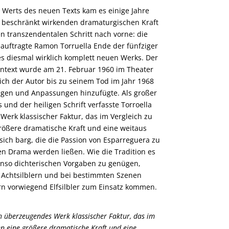
 Werts des neuen Texts kam es einige Jahre
r beschränkt wirkenden dramaturgischen Kraft
n transzendentalen Schritt nach vorne: die
auftragte Ramon Torruella Ende der fünfziger
es diesmal wirklich komplett neuen Werks. Der
entext wurde am 21. Februar 1960 im Theater
ich der Autor bis zu seinem Tod im Jahr 1968
en und Anpassungen hinzufügte. Als großer
und der heiligen Schrift verfasste Torroella
erk klassischer Faktur, das im Vergleich zu
größere dramatische Kraft und eine weitaus
sich barg, die die Passion von Esparreguera zu
n Drama werden ließen. Wie die Tradition es
benso dichterischen Vorgaben zu genügen,
 Achtsilblern und bei bestimmten Szenen
n vorwiegend Elfsilbler zum Einsatz kommen.
ch überzeugendes Werk klassischer Faktur, das im
en eine größere dramatische Kraft und eine