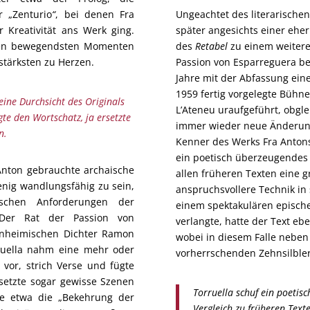
 „Zenturio
“
, bei denen Fra
Ungeachtet des literarischen
r Kreativität ans Werk ging.
später angesichts einer ehe
 den bewegendsten Momenten
des
Retabel
zu einem weitere
tärksten zu Herzen.
Passion von Esparreguera be
Jahre mit der Abfassung ein
1959 fertig vorgelegte Bühn
eine Durchsicht des Originals
L’Ateneu uraufgeführt, obgle
gte den Wortschatz, ja ersetzte
immer wieder neue Änderung
n.
Kenner des Werks Fra Antons 
ein poetisch überzeugendes W
 Anton gebrauchte archaische
allen früheren Texten eine 
enig wandlungsfähig zu sein,
anspruchsvollere Technik in 
schen Anforderungen der
einem spektakulären epische
Der Rat der Passion von
verlangte, hatte der Text e
inheimischen Dichter Ramon
wobei in diesem Falle neben
rruella nahm eine mehr oder
vorherrschenden Zehnsilbler
 vor, strich Verse und fügte
rsetzte sogar gewisse Szenen
Torruella schuf ein poetis
ie etwa die „Bekehrung der
Vergleich zu früheren Text