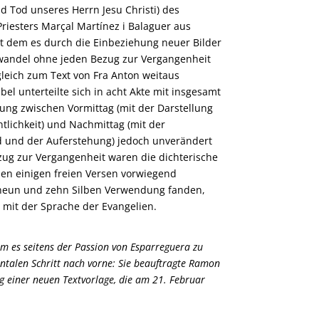
d Tod unseres Herrn Jesu Christi) des
riesters Marçal Martínez i Balaguer aus
it dem es durch die Einbeziehung neuer Bilder
rwandel ohne jeden Bezug zur Vergangenheit
eich zum Text von Fra Anton weitaus
abel unterteilte sich in acht Akte mit insgesamt
nung zwischen Vormittag (mit der Darstellung
ntlichkeit) und Nachmittag (mit der
d und der Auferstehung) jedoch unverändert
ezug zur Vergangenheit waren die dichterische
ben einigen freien Versen vorwiegend
 neun und zehn Silben Verwendung fanden,
mit der Sprache der Evangelien.
am es seitens der Passion von Esparreguera zu
ntalen Schritt nach vorne: Sie beauftragte Ramon
g einer neuen Textvorlage, die am 21. Februar