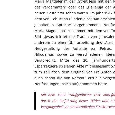
Maria Magdalena“, der „Streit Jesu mit den 
des Verdammten“ oder das „Halleluja der Ap
neuen Gestalt zu sehen waren. Im Jahr 1947 f
dem von Geburt an Blinden ein; 1948 erschien 
gehaltenen Sprache vorgenommene Neufa
Maria Magdalena“ zusammen mit dem von Tor
Bild „Jesus tröstet die Frauen von Jerusa
anderem zu einer Überarbeitung des „Absch
Neugestaltung der Auftritte von Petrus
Nikodemus sowie zu verschiedenen literar
Bergpredigt. Mitte des 20. Jahrhunder
Esparreguera so sieben Akte mit insgesamt 57
zum Teil noch dem Original von Fra Anton e
auch schon die von Ramon Torruella vor
Neufassungen insich aufgenommen hatte.
Mit dem 1952 uraufgeführten Text vomPfa
durch die Einführung neuer Bilder und ei
Vergangenheit zu einemradikalen Strukturwan