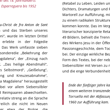
el des 18. Jahrhunderts
(Retabel zu Leben, Leiden un
n Esparreguera bis 1952
Dichters, Dramaturgen und P
Martorell zur Aufführung, m
zu einem radikalen Struktu
u-Christ de fra Anton de Sant
kommen konnte. Das im Vergl
on und das Sterben unseres
literarischer konzipierte Ret
ni“, wurde im letzten Drittel
49 Bildern, behielt die Tren
d erlebte in der Folgedie
des Wirkens Jesu in der Öffe
 Das Werk umfasste sieben
Passionsgeschichte, dem To
esonderedie „Bekehrung der
bei. Der einzige wirkliche B
agdalena“, der „Einzug nach
Form des Textes, bei der ne
“, „Das heilige Abendmahl“,
Siebensilbler mit Versen zu
as Selbstmord“, „Geißelung“,
und die enge Verbundenheit 
gung und Kreuzesabnahme“,
a Magdalena“ herausgestellt
Ende der fünfziger Jahre k
bei vor allem Siebensilbler
einem weiteren transzende
nd Reimpaaren abwechselten.
Torruella mit der Abfassun
g relativ streng an die Sprache
1960 zur Aufführung kam.
reilich die nicht im Neuen
ter etwa der Prolog, die