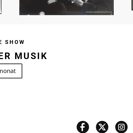
E SHOW
ER MUSIK
monat