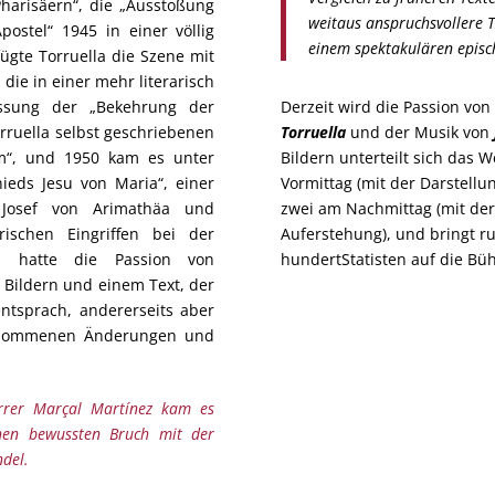
Pharisäern“, die „Ausstoßung
weitaus anspruchsvollere T
ostel“ 1945 in einer völlig
einem spektakulären episc
ügte Torruella die Szene mit
die in einer mehr literarisch
ssung der „Bekehrung der
Derzeit wird die Passion vo
ruella selbst geschriebenen
Torruella
und der Musik von
lem“, und 1950 kam es unter
Bildern unterteilt sich das 
ieds Jesu von Maria“, einer
Vormittag (mit der Darstellun
, Josef von Arimathäa und
zwei am Nachmittag (mit der
ischen Eingriffen bei der
Auferstehung), und bringt r
ts hatte die Passion von
hundertStatisten auf die Bü
 Bildern und einem Text, der
ntsprach, andererseits aber
genommenen Änderungen und
rrer Marçal Martínez kam es
nen bewussten Bruch mit der
del.