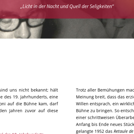
„Licht in der Nacht und Quell der Seligkeiten“
sind uns nicht bekannt; hält
Trotz aller Bemühungen mach
e des 19. Jahrhunderts, eine
Meinung breit, dass das erz
roni auf die Bühne kam, darf
Willen entsprach, ein wirkli
den Jahren zuvor auf diese
Bühne zu bringen. So entschl
einer schrittweisen Überarb
Anfang bis Ende neues Stück
gelangte 1952 das
Retaule de 