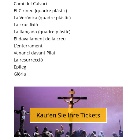
Camí del Calvari
El Cirineu (quadre plàstic)
La Verònica (quadre plàstic)
La crucifixió
La llançada (quadre plàstic)
El davallament de la creu
L’enterrament
Venanci davant Pilat
La resurrecció
Epíleg
Glòria
Kaufen Sie Ihre Tickets