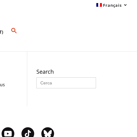
Français
T)
Search
Search
for:
sus