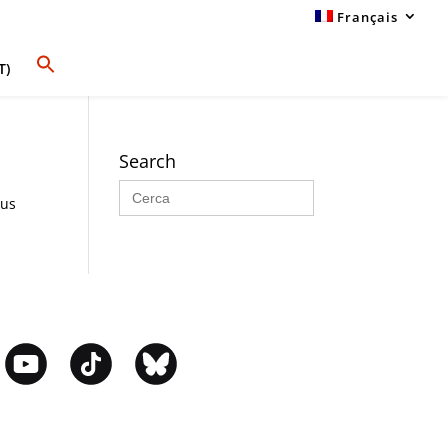
Français
T)
Search
Search
for:
sus