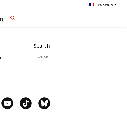
Français
T)
Search
Search
for:
sus