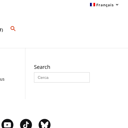
Français
T)
Search
Search
for:
sus