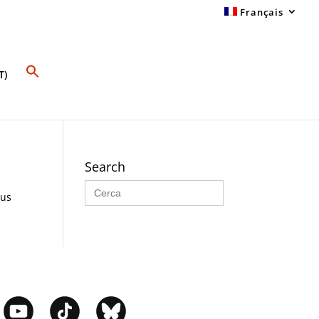
Français
T)
Search
Search
for:
sus