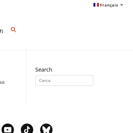
Français
T)
Search
Search
for:
sus