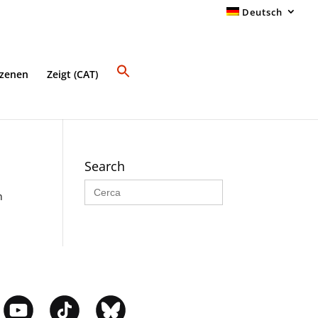
Deutsch
Szenen
Zeigt (CAT)
Search
Search
for:
n