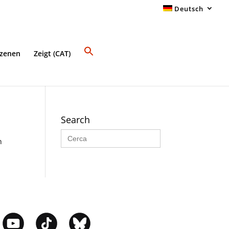
Deutsch
Szenen
Zeigt (CAT)
Search
Search
for:
n