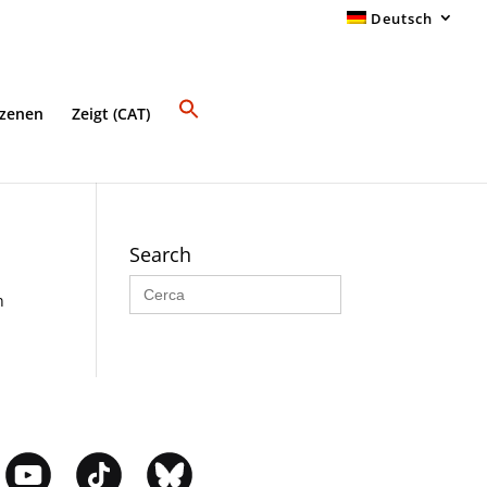
Deutsch
Szenen
Zeigt (CAT)
Search
Search
for:
n