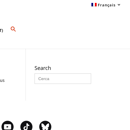
Français
T)
Search
Search
for:
sus