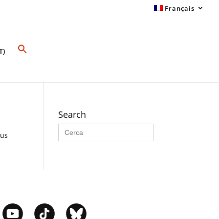
Français
T)
Search
Search
for:
sus