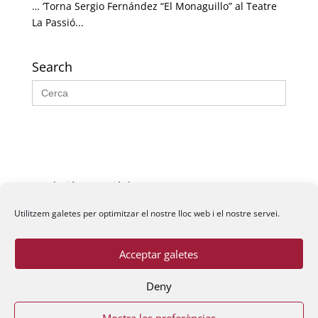
… ‘Torna Sergio Fernández “El Monaguillo” al Teatre
La Passió...
Search
Search
for:
Fundació La Passió d’Esparreguera, 2026
Utilitzem galetes per optimitzar el nostre lloc web i el nostre servei.
Acceptar galetes
Deny
Mostra les preferències