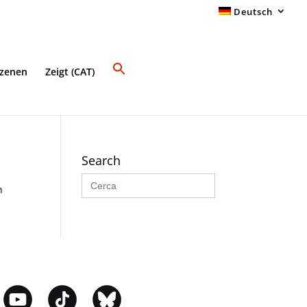
Deutsch
Szenen
Zeigt (CAT)
Search
Search
for:
n