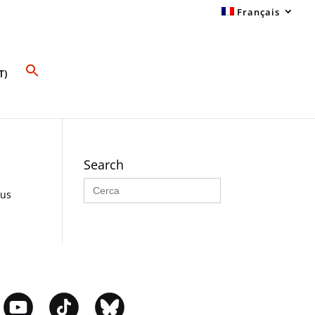
Français
T)
Search
Search
for:
sus