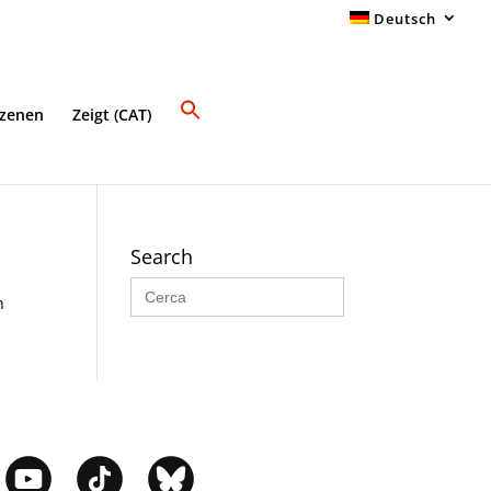
Deutsch
Szenen
Zeigt (CAT)
Search
Search
for:
n