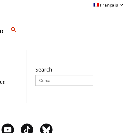
Français
T)
Search
Search
for:
sus