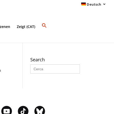
Deutsch
Szenen
Zeigt (CAT)
Search
Search
for:
n