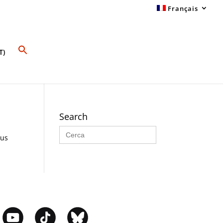
Français
T)
Search
Search
for:
sus