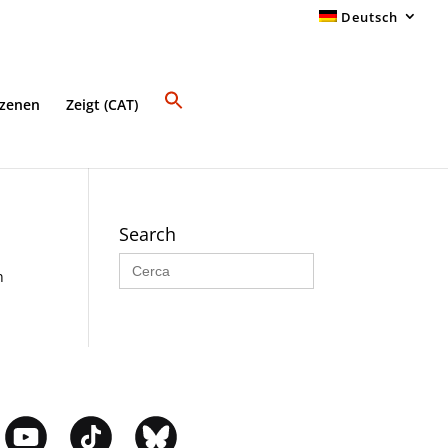
Deutsch
Szenen
Zeigt (CAT)
Search
Search
for:
n