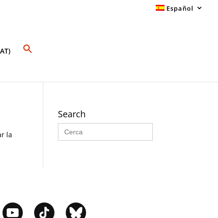
Español
AT)
Search
Buscar:
r la