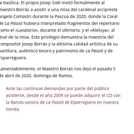
la basílica. El propio Josep Solé invitó formalmente al
maestro Borràs a asistir a una misa del cardenal arcipreste
Angelo Comastri durante la Pascua de 2020, donde la Coral
de
La Passió
hubiera interpretado fragmentos del repertorio
como el «Lavatorio», durante el ofertorio, y el «Aleluya», al
final de la misa. Este privilegio demuestra la maestría del
compositor Josep Borràs y la altísima calidad artística de su
partitura, auténtico tesoro y patrimonio de
La Passió
y de
Esparreguera.
Lamentablemente, el Maestro Borràs nos dejó el pasado 5
de abril de 2020, domingo de Ramos.
Ante las continuas demandas por parte del público
asistente, desde el año 2009 se puede adquirir el CD con
la Banda sonora de
La Passió de Esparreguera
en nuestra
tienda.