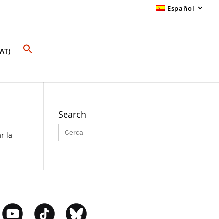
Español
AT)
Search
Buscar:
r la