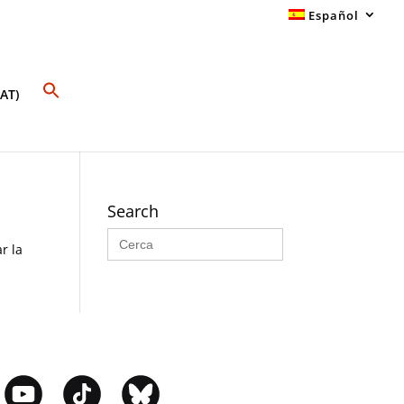
Español
AT)
Search
Buscar:
r la