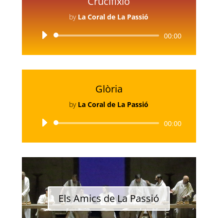
Crucifixió
by
La Coral de La Passió
Reproductor
00:00
d'àudio
Glòria
by
La Coral de La Passió
Reproductor
00:00
d'àudio
Els Amics de La Passió