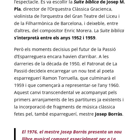
l’espectacle. Es va escollir la
Suite bíblica
de Josep M.
Pla
, director de l’Orquestra Clàssica Gracienca,
violinista de l’orquestra del Gran Teatre del Liceu i
de la Filharmònica de Barcelona, i deixeble, entre
d’altres, del compositor Enric Morera. La
Suite bíblica
s’interpretà entre els anys 1952 i 1959
.
Però els moments decisius pel futur de la Passió
d’Esparreguera encara havien d’arribar. A les
darreries de la dècada de 1950, el Patronat de La
Passió decideix encarregar un nou text al poeta
esparreguerí Ramon Torruella, que culminarà el
1959 i que començarà a representar-se l’any 1960.
Aquest canvi transcendental ve acompanyat pels
primers arranjaments de les partitures ja existents i
la incorporació de fragments de música clàssica
fetes pel, també esparreguerí, mestre
Josep Borràs
.
El 1976, el mestre Josep Borràs presenta un nou
llibre musical compost especialment per a La