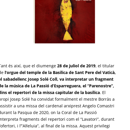
Tant és així, que el diumenge
28 de juliol de 2019
, el titular
de
l’orgue del temple de la Basílica de Sant Pere del Vaticà,
el sabadellenc Josep Solé Coll, va interpretar un fragment
de la música de La Passió d’Esparreguera, el “Parenostre”,
dins el repertori de la missa capitular de la basílica
. El
propi Josep Solé ha convidat formalment el mestre Borràs a
assistir a una missa del cardenal arxiprest Angelo Comastri
durant la Pasqua de 2020, on la Coral de La Passió
interpreta fragments del repertori com el “Lavatori”, durant
l’ofertori, i l’”Al·leluia”, al final de la missa. Aquest privilegi