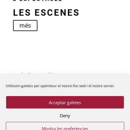
LES ESCENES
més
Fundació La Passió d’Esparreguera, 2026
Utilitzem galetes per optimitzar el nostre lloc web i el nostre servei.
×
Acceptar galetes
Deny
Mostra les preferències