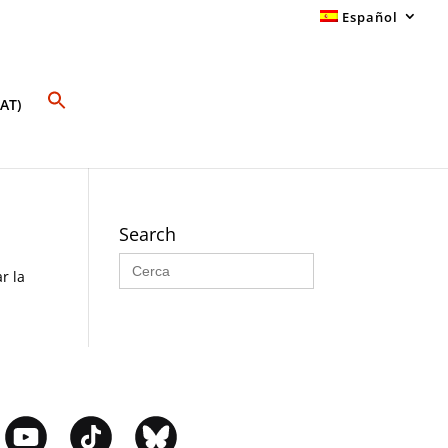
Español
AT)
Search
Buscar:
r la