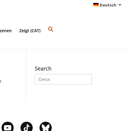
Deutsch
Szenen
Zeigt (CAT)
Search
Search
for:
n