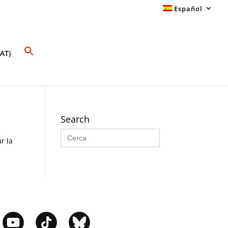
Español
AT)
Search
Buscar:
r la