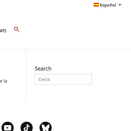
Español
AT)
Search
Buscar:
r la