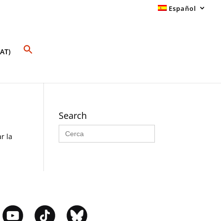
Español
AT)
Search
Buscar:
r la