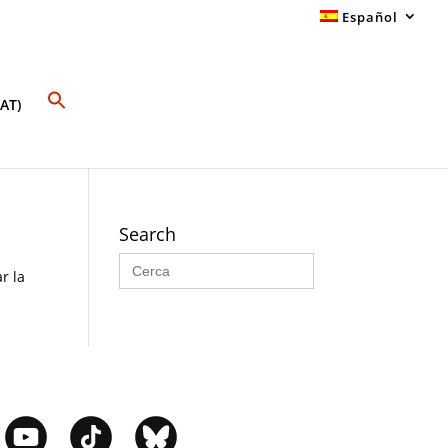
Español
AT)
Search
Buscar:
r la