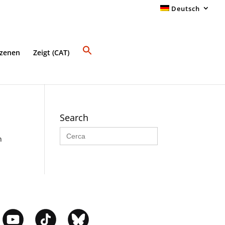
Deutsch
Szenen
Zeigt (CAT)
Search
Search
for:
n