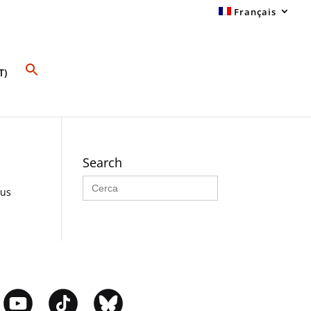
Français
T)
Search
Search
for:
sus