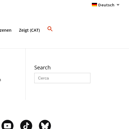
Deutsch
Szenen
Zeigt (CAT)
Search
Search
for:
n