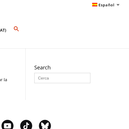
Español
AT)
Search
Buscar:
r la