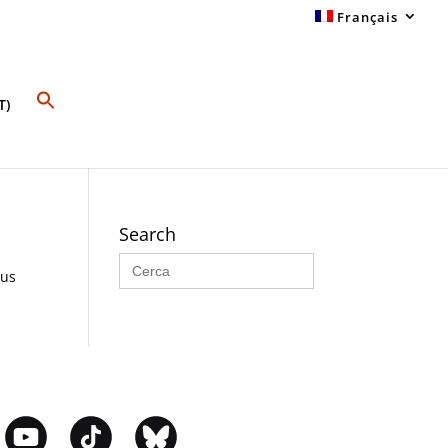
Français
T)
Search
Search
for:
sus