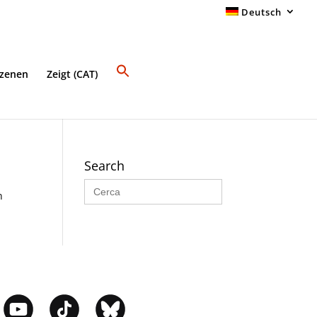
Deutsch
Szenen
Zeigt (CAT)
Search
Search
for:
n