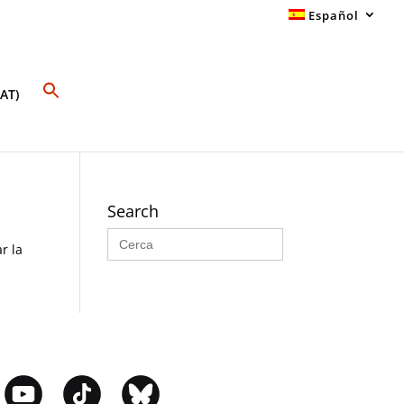
Español
AT)
Search
Buscar:
r la