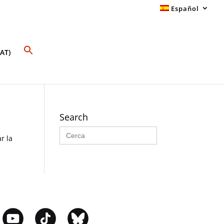
Español
AT)
Search
Buscar:
r la