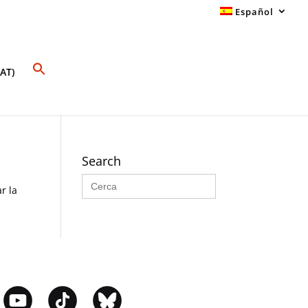
Español
AT)
Search
Buscar:
r la