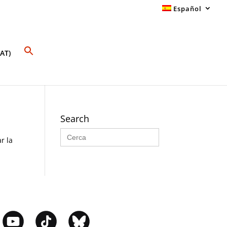
Español
AT)
Search
Buscar:
r la