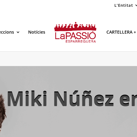
L’Entitat
eccions
Notícies
CARTELLERA +
Miki Núñez e