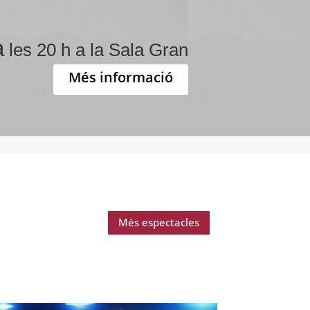
a
les 20 h a la Sala Gran
Més informació
Més espectacles