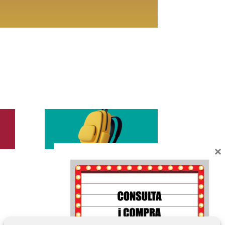
×
Lleure i Dormir