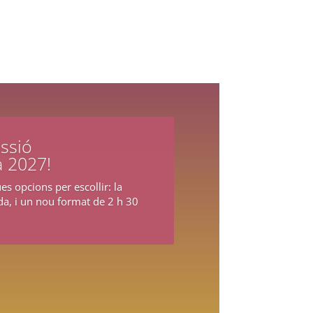
ssió
a 2027!
s opcions per escollir: la
rda, i un nou format de 2 h 30