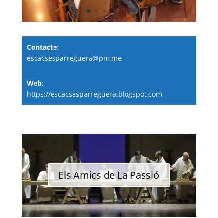
Contacte:
escacsesparreguera@pm.me
Web
:
https://escacsesparreguera.blogspot.com
Els Amics de La Passió