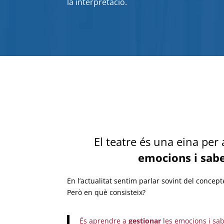
la interpretació.
El teatre és una eina per
emocions i sabe
En l’actualitat sentim parlar sovint del concep
Però en què consisteix?
És aprendre a
gestionar
les emocions i sa