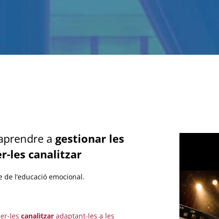
 aprendre a
gestionar les
r-les canalitzar
te de l’educació emocional.
ber-les
canalitzar
adaptant-les a les