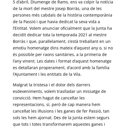
5 d’abril, Diumenge de Rams, ens va colpir la notícia
de la mort del mestre Josep Borràs, una de les
persones més cabdals de la història contemporània
de la Passió i que havia dedicat la seva vida a
l’Entitat. Volem anunciar oficialment que la Junta ha
decidit dedicar tota la temporada 2021 al mestre
Borràs i que, paral·lelament, s’està treballant en un
emotiu homenatge dins mateix d’aquest any o, si no
és possible per raons sanitàries, a la primeria de
l’any vinent. Les dates i format d’aquest homenatge
es detallaran properament, d’acord amb la família
l’Ajuntament i les entitats de la Vila.
Malgrat la tristesa i el dolor dels darrers
esdeveniments, volem traslladar un missatge de
convicció. Hem hagut de cancel·lar les
representacions, sí, però de cap manera hem
cancel·lat les il·lusions i les ganes de fer Passió, tan
sols les hem ajornat. Des de la Junta estem segurs
que tots i totes transformarem aquestes ganes i