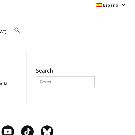
Español
AT)
Search
Buscar:
r la