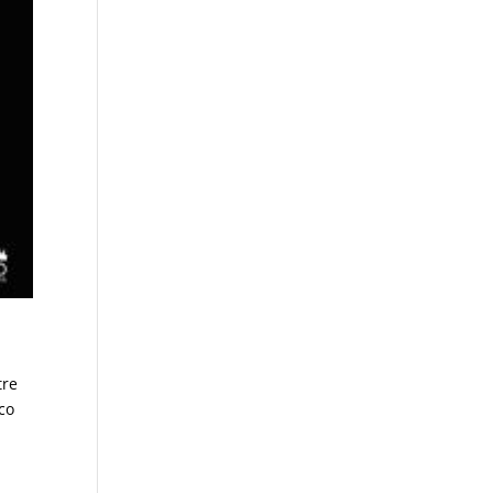
tre
nco