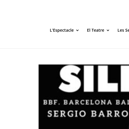
L’Espectacle
El Teatre
Les S